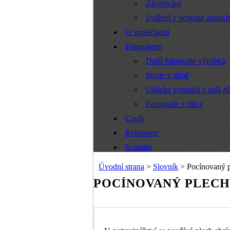
Závitování
Sváření v ochrané atmos
O společnosti
Fotogalerie
Další fotografie výrobků
Stroje v dílně
Ukázka výrobků z naši dí
Fotografie z dílny
Ceník
Reference
Kontakt
Úvodní strana
>
Slovník
> Pocínovaný 
POCÍNOVANÝ PLECH