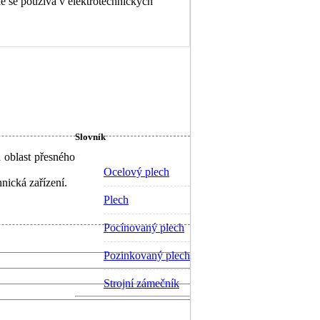
le se používá v elektrotechnických
Slovník
 oblast přesného
Ocelový plech
nická zařízení.
Plech
Pocínovaný plech
Pozinkovaný plech
Strojní zámečník