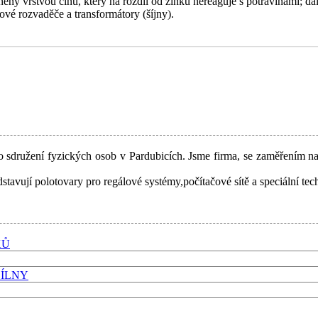
něný vrstvou cínu, který na rozdíl od zinku nereaguje s potravinami; dá
vé rozvaděče a transformátory (šíjny).
o sdružení fyzických osob v Pardubicích. Jsme firma, se zaměřením na
tavují polotovary pro regálové systémy,počítačové sítě a speciální tech
KŮ
DÍLNY