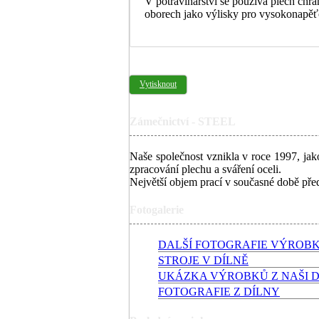
V potravinářství se používá plech chrá
oborech jako výlisky pro vysokonapěťo
Vytisknout
Zámečnictví - STEEL
Naše společnost vznikla v roce 1997, jak
zpracování plechu a sváření oceli.
Největší objem prací v současné době předs
Fotogalerie
DALŠÍ FOTOGRAFIE VÝROB
STROJE V DÍLNĚ
UKÁZKA VÝROBKŮ Z NAŠI 
FOTOGRAFIE Z DÍLNY