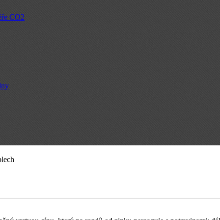
féře CO2
lny
plech