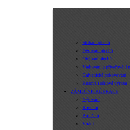
Stříhání plechů
Děrování plechů
Ohýbání plechů
Vtahování a přivařování 
Galvanické pokovování
Kusová i sériová výroba
ZÁMEČNICKÉ PRÁCE
Nýtování
Rovnání
Broušení
Vrtání